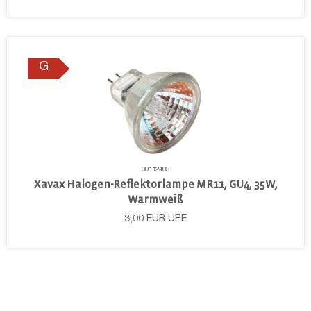
G
00112483
Xavax Halogen-Reflektorlampe MR11, GU4, 35W,
Warmweiß
3,00
EUR
UPE