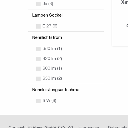
Xa
Ja (6)
Lampen Sockel
E 27 (6)
Nennlichtstrom
380 lm (1)
420 lm (2)
600 lm (1)
650 lm (2)
Nennleistungsaufnahme
8 W (6)