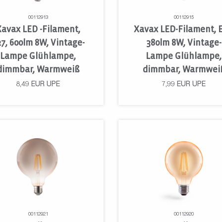
00112913
00112915
Xavax LED -Filament,
Xavax LED-Filament, E
7, 600lm 8W, Vintage-
380lm 8W, Vintage-
Lampe Glühlampe,
Lampe Glühlampe,
dimmbar, Warmweiß
dimmbar, Warmwei
8,49
EUR
UPE
7,99
EUR
UPE
00112921
00112920