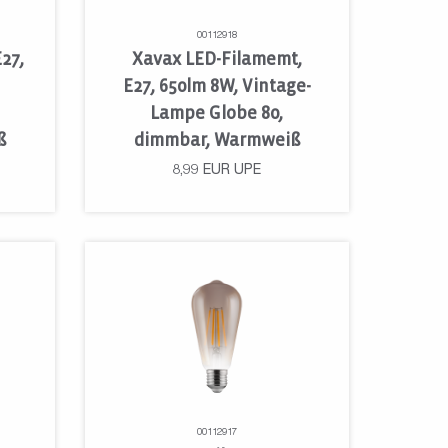
00112918
27,
Xavax LED-Filamemt,
E27, 650lm 8W, Vintage-
Lampe Globe 80,
ß
dimmbar, Warmweiß
8,99
EUR
UPE
00112917