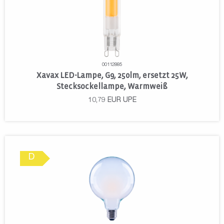
00112885
Xavax LED-Lampe, G9, 250lm, ersetzt 25W,
Stecksockellampe, Warmweiß
10,79
EUR
UPE
D