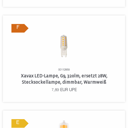
F
00112859
Xavax LED-Lampe, G9, 320lm, ersetzt 28W,
Stecksockellampe, dimmbar, Warmweiß
7,89
EUR
UPE
E