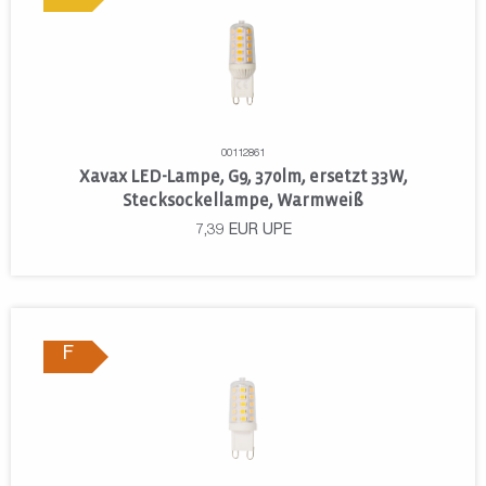
00112861
Xavax LED-Lampe, G9, 370lm, ersetzt 33W,
Stecksockellampe, Warmweiß
7,39
EUR
UPE
F