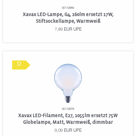
00112869
Xavax LED-Lampe, G4, 160lm ersetzt 17W,
Stiftsockellampe, Warmweiß
7,89
EUR
UPE
D
00112878
Xavax LED-Filament, E27, 1055lm ersetzt 75W
Globelampe, Matt, Warmweiß, dimmbar
9,09
EUR
UPE