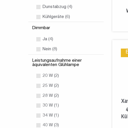
Dunstabzug (4)
Kühlgeräte (6)
Dimmbar
Ja (4)
Nein (8)
Leistungsaufnahme einer
äquivalenten Glühlampe
20 W (2)
25 W (2)
28 W (2)
Xa
30 W (1)
34 W (1)
Kü
40 W (3)