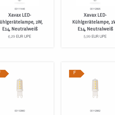
00111446
00112895
Xavax LED-
Xavax LED-
ühlgerätelampe, 2W,
Kühlgerätelampe, 2
E14, Neutralweiß
E14, Neutralweiß
6,29
EUR
UPE
5,99
EUR
UPE
F
F
00112860
00112862