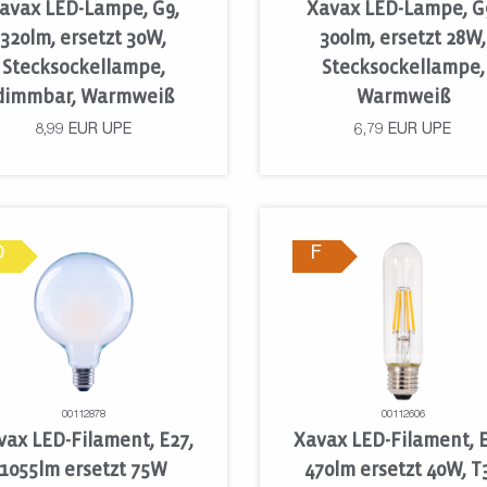
avax LED-Lampe, G9,
Xavax LED-Lampe, G
320lm, ersetzt 30W,
300lm, ersetzt 28W,
Stecksockellampe,
Stecksockellampe,
dimmbar, Warmweiß
Warmweiß
8,99
EUR
UPE
6,79
EUR
UPE
D
F
00112878
00112606
vax LED-Filament, E27,
Xavax LED-Filament, E
1055lm ersetzt 75W
470lm ersetzt 40W, T