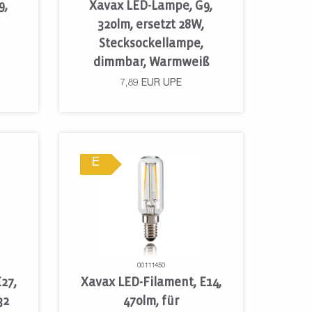
9,
Xavax LED-Lampe, G9,
320lm, ersetzt 28W,
Stecksockellampe,
dimmbar, Warmweiß
7,89
EUR
UPE
E
00111450
27,
Xavax LED-Filament, E14,
32
470lm, für