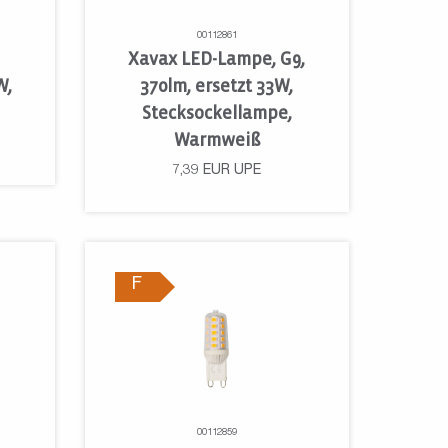
00112861
Xavax LED-Lampe, G9,
W,
370lm, ersetzt 33W,
Stecksockellampe,
Warmweiß
7,39
EUR
UPE
F
00112859