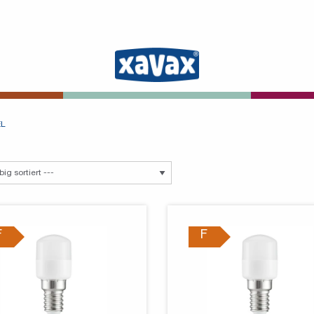
EL
F
F