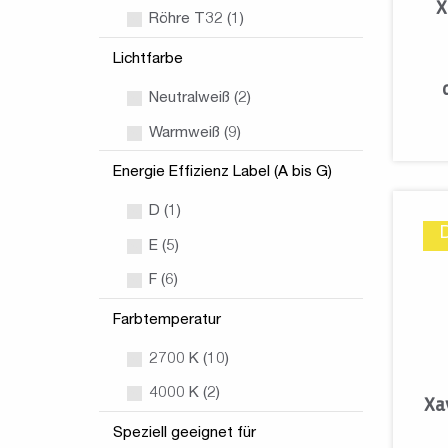
X
Röhre T32 (1)
Lichtfarbe
Neutralweiß (2)
Warmweiß (9)
Energie Effizienz Label (A bis G)
D (1)
E (5)
F (6)
Farbtemperatur
2700 K (10)
4000 K (2)
Xa
Speziell geeignet für