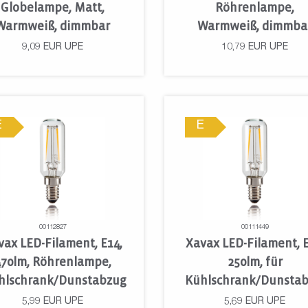
Globelampe, Matt,
Röhrenlampe,
Warmweiß, dimmbar
Warmweiß, dimmba
9,09
EUR
UPE
10,79
EUR
UPE
E
E
00112827
00111449
vax LED-Filament, E14,
Xavax LED-Filament, E
470lm, Röhrenlampe,
250lm, für
hlschrank/Dunstabzug
Kühlschrank/Dunsta
5,99
EUR
UPE
5,69
EUR
UPE