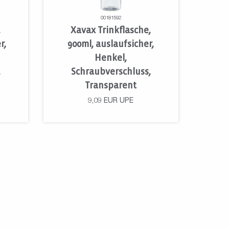
00181592
,
Xavax Trinkflasche,
r,
900ml, auslaufsicher,
Henkel,
,
Schraubverschluss,
Transparent
9,09
EUR
UPE