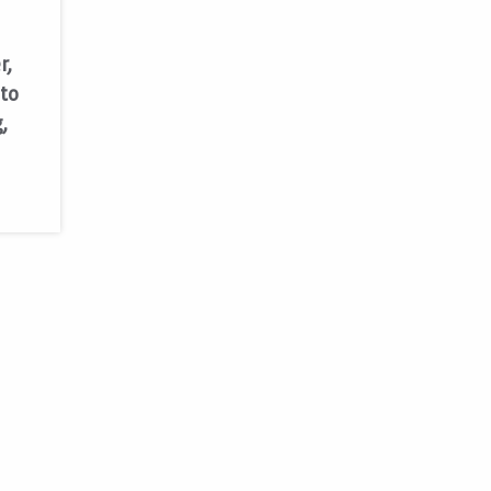
r,
 to
,