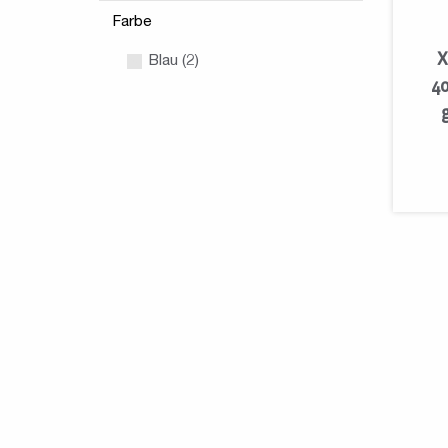
Farbe
X
Blau (2)
40