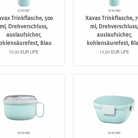
00181587
00181589
vax Trinkflasche, 500
Xavax Trinkflasche, 
ml, Drehverschluss,
ml, Drehverschluss
auslaufsicher,
auslaufsicher,
ohlensäurefest, Blau
kohlensäurefest, Bl
19,99
EUR
UPE
13,99
EUR
UPE
00181583
00181585