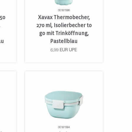
00181586
750
Xavax Thermobecher,
,
270 ml, Isolierbecher to
go mit Trinköffnung,
au
Pastellblau
6,99
EUR
UPE
00181584