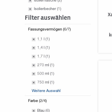
Isolierflasche
(2)
Isolierbecher
(1)
Xa
Filter auswählen
Fassungsvermögen (6/7)
k
1,1 l (1)
1,4 l (1)
1,7 l (1)
270 ml (1)
500 ml (1)
750 ml (1)
Weitere Auswahl
Farbe (2/4)
Blau (6)