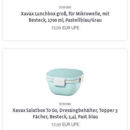
00181585
Xavax Lunchbox groß, für Mikrowelle, mit
Besteck, 1700 ml, Pastellblau/Grau
13,99
EUR
UPE
00181584
Xavax Salatbox To Go, Dressingbehälter, Topper 3
Fächer, Besteck, 1,4l, Past.blau
12,59
EUR
UPE