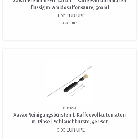
Xavax Premium-Entkalker f. Kaffeevollautomaten
flüssig m. Amidosulfonsäure, 500ml
11,99
EUR
UPE
23,98 EUR / l
00111278
Xavax Reinigungsbürsten f. Kaffeevollautomaten
m. Pinsel, Schlauchbürste, 4er-Set
19,99
EUR
UPE