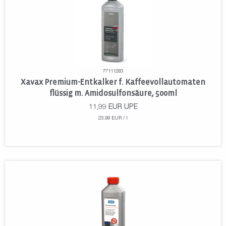
77111283
Xavax Premium-Entkalker f. Kaffeevollautomaten
flüssig m. Amidosulfonsäure, 500ml
11,99
EUR
UPE
23,98 EUR / l