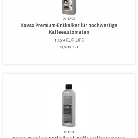
00110732
Xavax Premium-Entkalker für hochwertige
Kaffeeautomaten
12,29
EUR
UPE
24,58 EUR / l
00111283