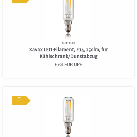
00111449
Xavax LED-Filament, E14, 250lm, für
Kühlschrank/Dunstabzug
5,69
EUR
UPE
E