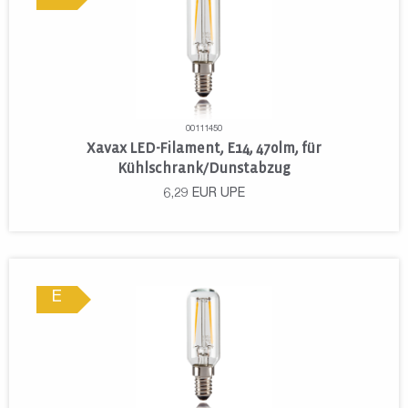
00111450
Xavax LED-Filament, E14, 470lm, für
Kühlschrank/Dunstabzug
6,29
EUR
UPE
E