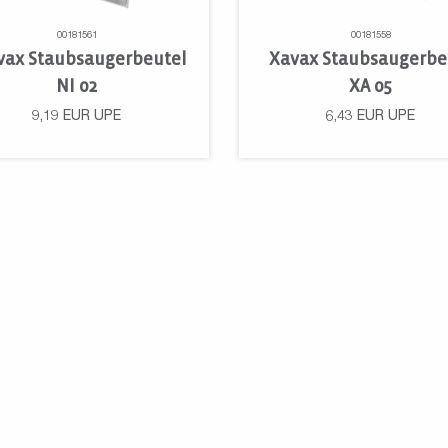
00181561
00181558
vax Staubsaugerbeutel
Xavax Staubsaugerbe
NI 02
XA 05
9,19
EUR
UPE
6,43
EUR
UPE