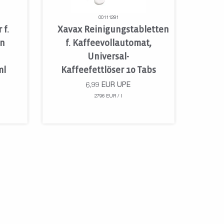
00111281
 f.
Xavax Reinigungstabletten
en
f. Kaffeevollautomat,
Universal-
ml
Kaffeefettlöser 10 Tabs
6,99
EUR
UPE
2796 EUR / l