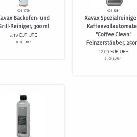
00111758
00111284
Xavax Backofen- und
Xavax Spezialreiniger
Grill-Reiniger, 300 ml
Kaffeevollautomat
"Coffee Clean"
9,19
EUR
UPE
Feinzerstäuber, 250
30,63 EUR / l
12,99
EUR
UPE
51,96 EUR / l