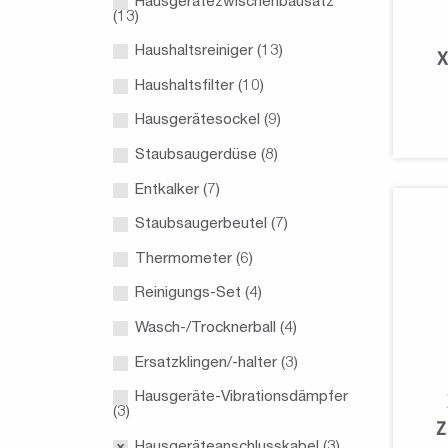
Hausgerätezwischenbausatz
(13)
Haushaltsreiniger
(13)
X
Haushaltsfilter
(10)
Hausgerätesockel
(9)
Staubsaugerdüse
(8)
Entkalker
(7)
Staubsaugerbeutel
(7)
Thermometer
(6)
Reinigungs-Set
(4)
Wasch-/Trocknerball
(4)
Ersatzklingen/-halter
(3)
Hausgeräte-Vibrationsdämpfer
(3)
Z
Hausgeräteanschlusskabel
(3)