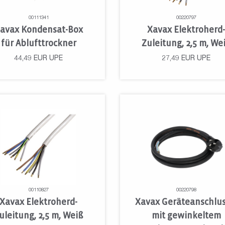
00111341
00220797
avax Kondensat-Box
Xavax Elektroherd
für Ablufttrockner
Zuleitung, 2,5 m, We
44,49
EUR
UPE
27,49
EUR
UPE
00110827
00220798
Xavax Elektroherd-
Xavax Geräteanschlu
uleitung, 2,5 m, Weiß
mit gewinkeltem