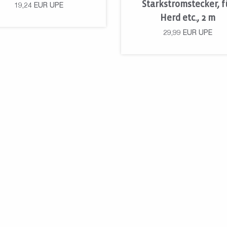
Starkstromstecker, f
19,24
EUR
UPE
Herd etc., 2 m
29,99
EUR
UPE