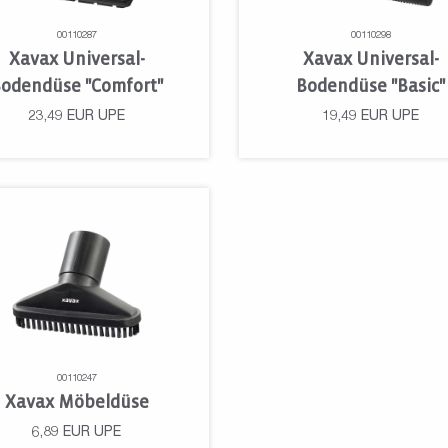
00110287
00110298
Xavax Universal-
Xavax Universal-
odendüse "Comfort"
Bodendüse "Basic"
23,49
EUR
UPE
19,49
EUR
UPE
00110247
Xavax Möbeldüse
6,89
EUR
UPE