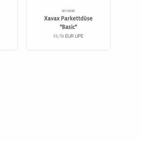
00110246
Xavax Parkettdüse
"Basic"
13,79
EUR
UPE