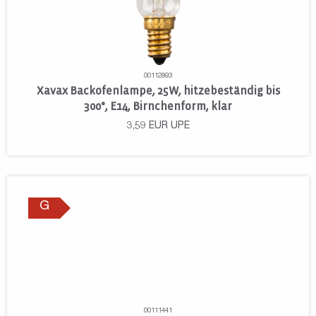
00112893
Xavax Backofenlampe, 25W, hitzebeständig bis
300°, E14, Birnchenform, klar
3,59
EUR
UPE
G
00111441