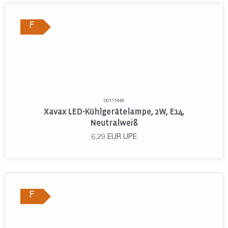
F
00111446
Xavax LED-Kühlgerätelampe, 2W, E14,
Neutralweiß
6,29
EUR
UPE
F