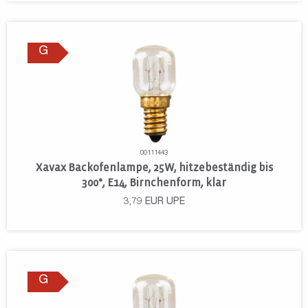
G
00111443
Xavax Backofenlampe, 25W, hitzebeständig bis
300°, E14, Birnchenform, klar
3,79
EUR
UPE
G