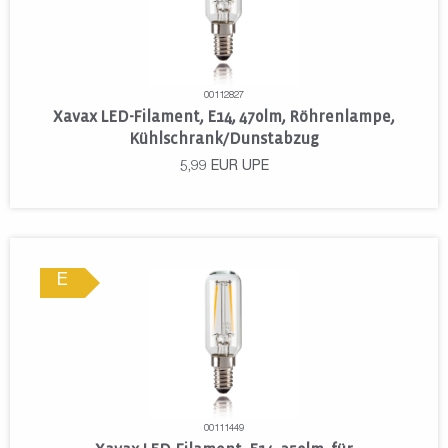
00112827
Xavax LED-Filament, E14, 470lm, Röhrenlampe,
Kühlschrank/Dunstabzug
5,99
EUR
UPE
E
00111449