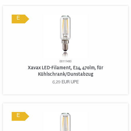
E
00111450
Xavax LED-Filament, E14, 470lm, für
Kühlschrank/Dunstabzug
6,29
EUR
UPE
E