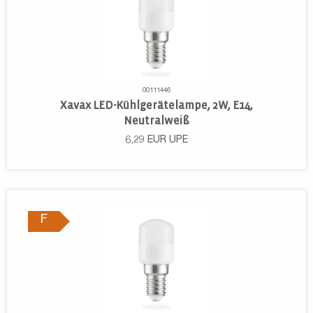
00111446
Xavax LED-Kühlgerätelampe, 2W, E14,
Neutralweiß
6,29
EUR
UPE
F