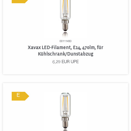
00111450
Xavax LED-Filament, E14, 470lm, für
Kühlschrank/Dunstabzug
6,29
EUR
UPE
E