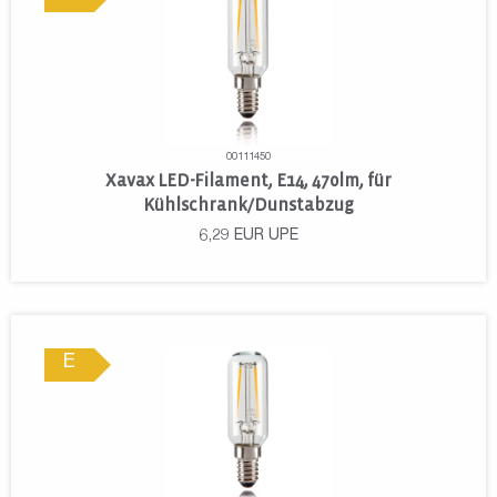
00111450
Xavax LED-Filament, E14, 470lm, für
Kühlschrank/Dunstabzug
6,29
EUR
UPE
E