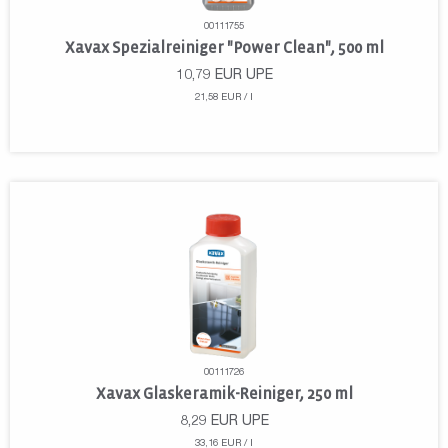
00111755
Xavax Spezialreiniger "Power Clean", 500 ml
10,79
EUR
UPE
21,58 EUR / l
00111726
Xavax Glaskeramik-Reiniger, 250 ml
8,29
EUR
UPE
33,16 EUR / l