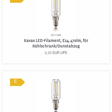
00111450
Xavax LED-Filament, E14, 470lm, für
Kühlschrank/Dunstabzug
6,29
EUR
UPE
E