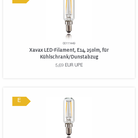
00111449
Xavax LED-Filament, E14, 250lm, für
Kühlschrank/Dunstabzug
5,69
EUR
UPE
E