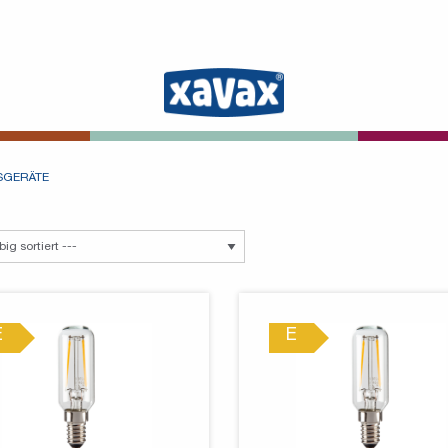
SGERÄTE
E
E