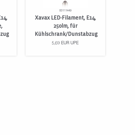
00111449
14,
Xavax LED-Filament, E14,
,
250lm, für
bzug
Kühlschrank/Dunstabzug
5,69
EUR
UPE