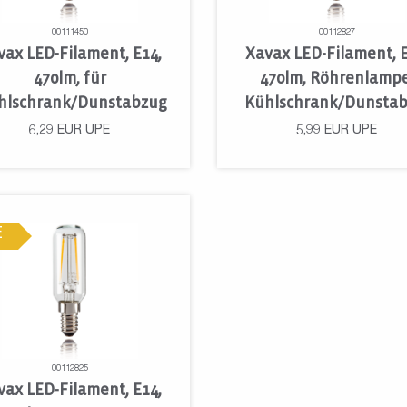
00111450
00112827
vax LED-Filament, E14,
Xavax LED-Filament, E
470lm, für
470lm, Röhrenlampe
hlschrank/Dunstabzug
Kühlschrank/Dunsta
6,29
EUR
UPE
5,99
EUR
UPE
E
00112825
vax LED-Filament, E14,