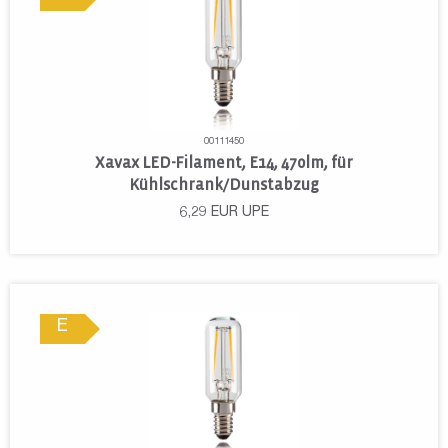
00111450
Xavax LED-Filament, E14, 470lm, für
Kühlschrank/Dunstabzug
6,29
EUR
UPE
E