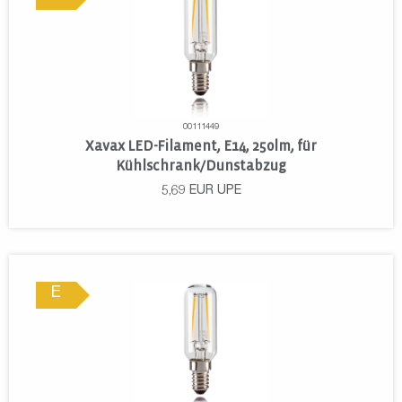
00111449
Xavax LED-Filament, E14, 250lm, für
Kühlschrank/Dunstabzug
5,69
EUR
UPE
E