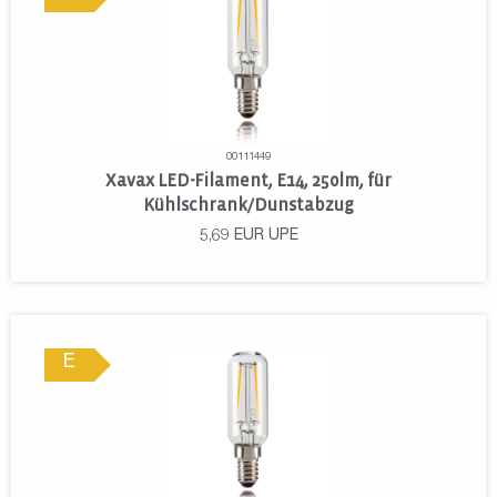
00111449
Xavax LED-Filament, E14, 250lm, für
Kühlschrank/Dunstabzug
5,69
EUR
UPE
E