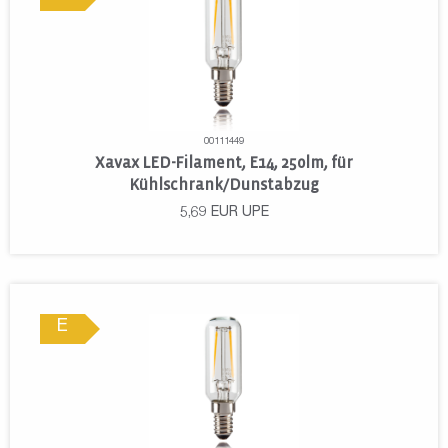
00111449
Xavax LED-Filament, E14, 250lm, für
Kühlschrank/Dunstabzug
5,69
EUR
UPE
E