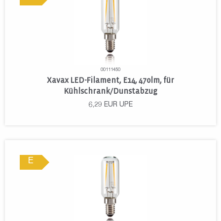
00111450
Xavax LED-Filament, E14, 470lm, für
Kühlschrank/Dunstabzug
6,29
EUR
UPE
E