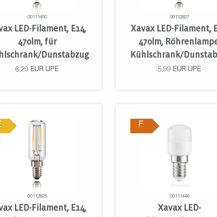
00111450
00112827
vax LED-Filament, E14,
Xavax LED-Filament, E
470lm, für
470lm, Röhrenlampe
hlschrank/Dunstabzug
Kühlschrank/Dunsta
6,29
EUR
UPE
5,99
EUR
UPE
E
F
00112825
00111446
vax LED-Filament, E14,
Xavax LED-