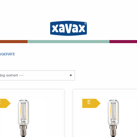
SGERÄTE
E
E