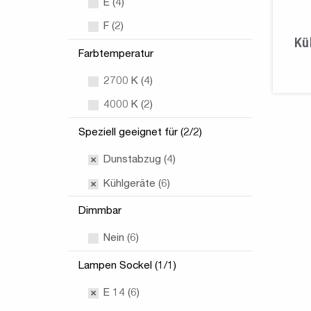
E (4)
F (2)
Kü
Farbtemperatur
2700 K (4)
4000 K (2)
Speziell geeignet für (2/2)
Dunstabzug (4)
Kühlgeräte (6)
Dimmbar
Nein (6)
Lampen Sockel (1/1)
E 14 (6)