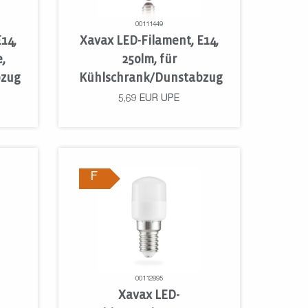
00111449
14,
Xavax LED-Filament, E14,
,
250lm, für
bzug
Kühlschrank/Dunstabzug
5,69
EUR
UPE
F
00112895
Xavax LED-