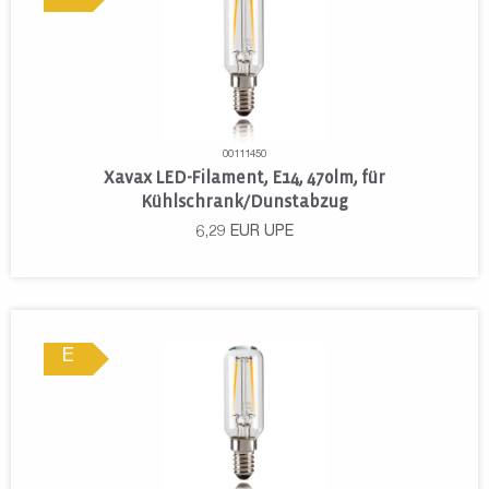
00111450
Xavax LED-Filament, E14, 470lm, für
Kühlschrank/Dunstabzug
6,29
EUR
UPE
E