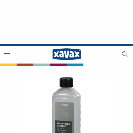
Händlersuche
Händlerbereich