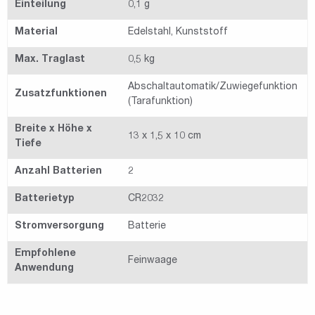
Einteilung
0,1 g
Material
Edelstahl, Kunststoff
Max. Traglast
0,5 kg
Abschaltautomatik/Zuwiegefunktion
Zusatzfunktionen
(Tarafunktion)
Breite x Höhe x
13 x 1,5 x 10 cm
Tiefe
Anzahl Batterien
2
Batterietyp
CR2032
Stromversorgung
Batterie
Empfohlene
Feinwaage
Anwendung