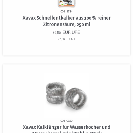
00111734
Xavax Schnellentkalker aus 100 % reiner
Zitronensäure, 250 ml
6,89
EUR
UPE
27,56 EUR / l
00110729
Xavax Kalkfänger für Wasserkocher und