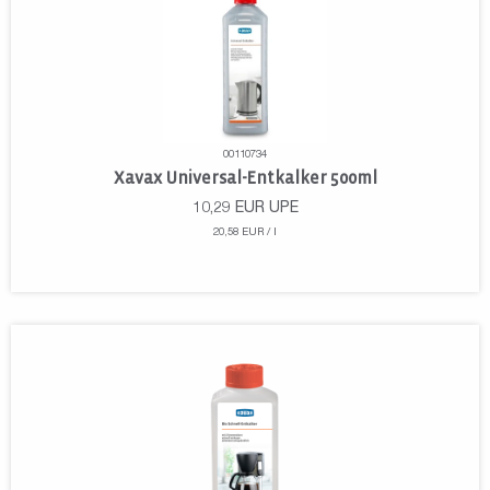
00110734
Xavax Universal-Entkalker 500ml
10,29
EUR
UPE
20,58 EUR / l