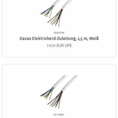
00220796
Xavax Elektroherd-Zuleitung, 1,5 m, Weiß
18,99
EUR
UPE
00110827