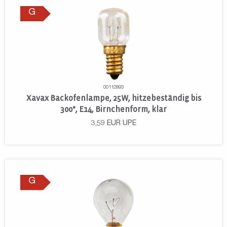
G
00112893
Xavax Backofenlampe, 25W, hitzebeständig bis
300°, E14, Birnchenform, klar
3,59
EUR
UPE
G