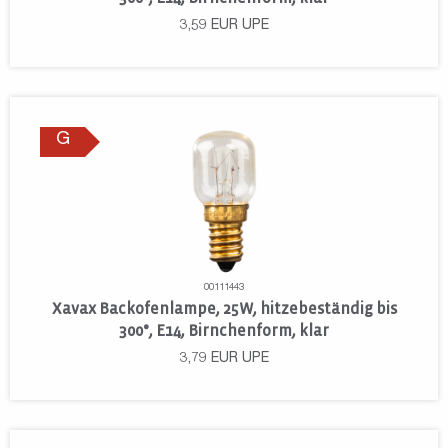
3,59
EUR
UPE
G
00111443
Xavax Backofenlampe, 25W, hitzebeständig bis
300°, E14, Birnchenform, klar
3,79
EUR
UPE