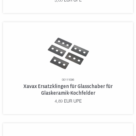
5,03
EUR
UPE
00111096
Xavax Ersatzklingen für Glasschaber für
Glaskeramik-Kochfelder
4,89
EUR
UPE