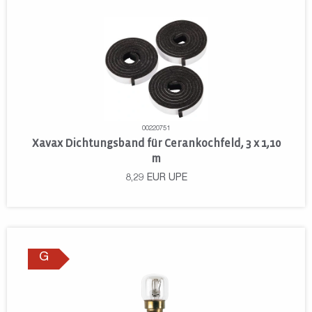
00220751
Xavax Dichtungsband für Cerankochfeld, 3 x 1,10
m
8,29
EUR
UPE
G