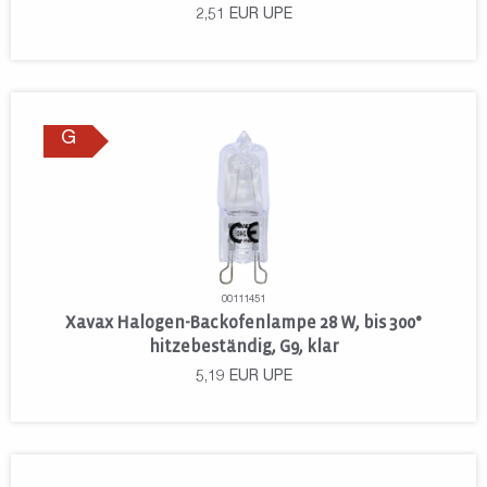
2,51
EUR
UPE
G
00111451
Xavax Halogen-Backofenlampe 28 W, bis 300°
hitzebeständig, G9, klar
5,19
EUR
UPE