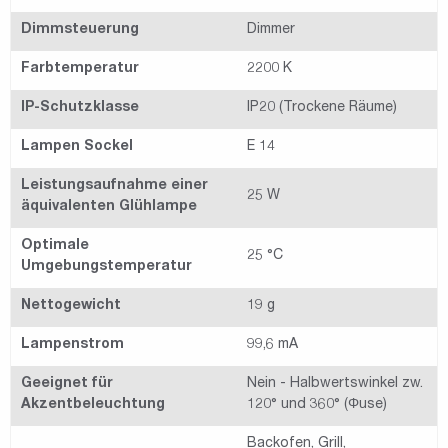
Dimmsteuerung
Dimmer
Farbtemperatur
2200 K
IP-Schutzklasse
IP20 (Trockene Räume)
Lampen Sockel
E 14
Leistungsaufnahme einer
25 W
äquivalenten Glühlampe
Optimale
25 °C
Umgebungstemperatur
Nettogewicht
19 g
Lampenstrom
99,6 mA
Geeignet für
Nein - Halbwertswinkel zw.
Akzentbeleuchtung
120° und 360° (Φuse)
Backofen, Grill,