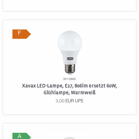
F
00112845
Xavax LED-Lampe, E27, 806lm ersetzt 60W,
Glühlampe, Warmweiß
3,00
EUR
UPE
A