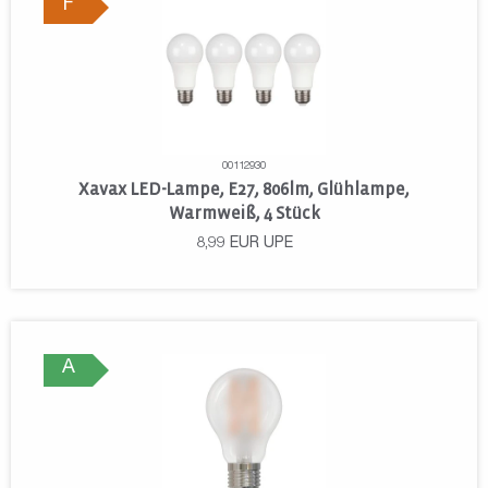
F
00112930
Xavax LED-Lampe, E27, 806lm, Glühlampe,
Warmweiß, 4 Stück
8,99
EUR
UPE
A