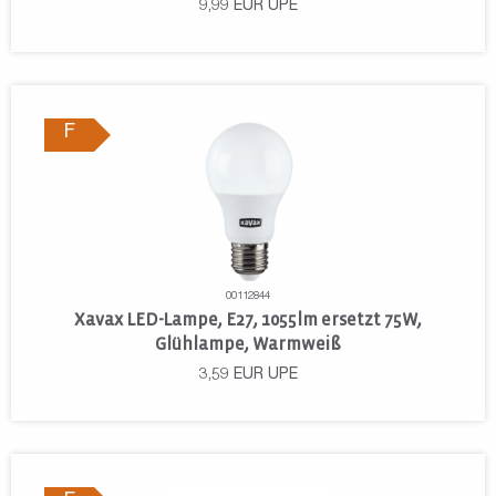
9,99
EUR
UPE
F
00112844
Xavax LED-Lampe, E27, 1055lm ersetzt 75W,
Glühlampe, Warmweiß
3,59
EUR
UPE