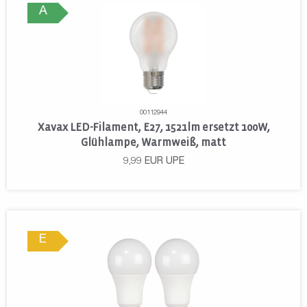
A
00112944
Xavax LED-Filament, E27, 1521lm ersetzt 100W,
Glühlampe, Warmweiß, matt
9,99
EUR
UPE
E