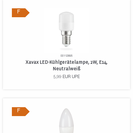
F
00112895
Xavax LED-Kühlgerätelampe, 2W, E14,
Neutralweiß
5,99
EUR
UPE
F