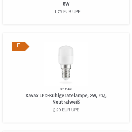
8W
11,79
EUR
UPE
F
00111446
Xavax LED-Kühlgerätelampe, 2W, E14,
Neutralweiß
6,29
EUR
UPE