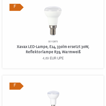
F
00112875
Xavax LED-Lampe, E14, 330lm ersetzt 30W,
Reflektorlampe R39, Warmweiß
4,89
EUR
UPE
F