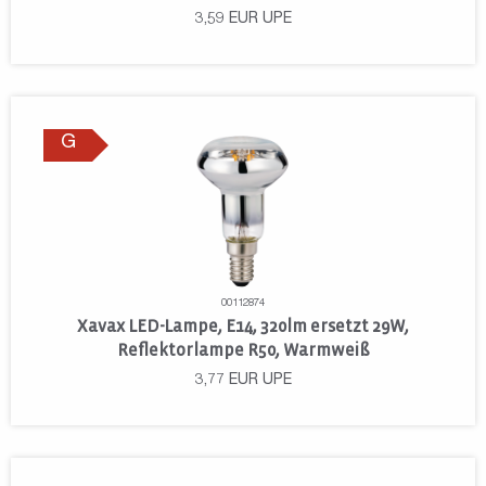
3,59
EUR
UPE
G
00112874
Xavax LED-Lampe, E14, 320lm ersetzt 29W,
Reflektorlampe R50, Warmweiß
3,77
EUR
UPE