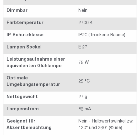
Dimmbar
Nein
Farbtemperatur
2700 K
IP-Schutzklasse
IP20 (Trockene Räume)
Lampen Sockel
E 27
Leistungsaufnahme einer
75 W
äquivalenten Glühlampe
Optimale
25 °C
Umgebungstemperatur
Nettogewicht
27 g
Lampenstrom
86 mA
Geeignet für
Nein - Halbwertswinkel zw.
Akzentbeleuchtung
120° und 360° (Φuse)