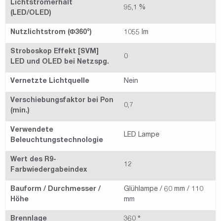
Lichtstromerhalt
95,1 %
(LED/OLED)
Nutzlichtstrom (Φ360°)
1055 lm
Stroboskop Effekt [SVM]
0
LED und OLED bei Netzspg.
Vernetzte Lichtquelle
Nein
Verschiebungsfaktor bei Pon
0,7
(min.)
Verwendete
LED Lampe
Beleuchtungstechnologie
Wert des R9-
12
Farbwiedergabeindex
Bauform / Durchmesser /
Glühlampe / 60 mm / 110
Höhe
mm
Brennlage
360 °