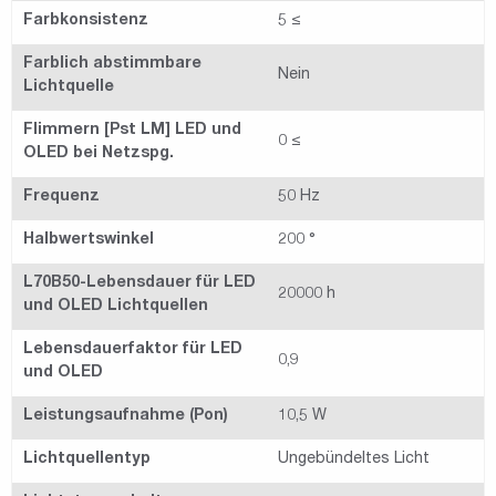
Farbkonsistenz
5 ≤
Farblich abstimmbare
Nein
Lichtquelle
Flimmern [Pst LM] LED und
0 ≤
OLED bei Netzspg.
Frequenz
50 Hz
Halbwertswinkel
200 °
L70B50-Lebensdauer für LED
20000 h
und OLED Lichtquellen
Lebensdauerfaktor für LED
0,9
und OLED
Leistungsaufnahme (Pon)
10,5 W
Lichtquellentyp
Ungebündeltes Licht