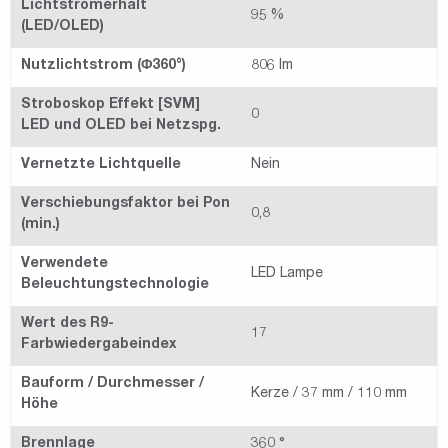
Lichtstromerhalt
95 %
(LED/OLED)
Nutzlichtstrom (Φ360°)
806 lm
Stroboskop Effekt [SVM]
0
LED und OLED bei Netzspg.
Vernetzte Lichtquelle
Nein
Verschiebungsfaktor bei Pon
0,8
(min.)
Verwendete
LED Lampe
Beleuchtungstechnologie
Wert des R9-
17
Farbwiedergabeindex
Bauform / Durchmesser /
Kerze / 37 mm / 110 mm
Höhe
Brennlage
360 °