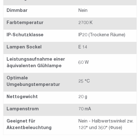
Dimmbar
Nein
Farbtemperatur
2700 K
IP-Schutzklasse
IP20 (Trockene Räume)
Lampen Sockel
E 14
Leistungsaufnahme einer
60 W
äquivalenten Glühlampe
Optimale
25 °C
Umgebungstemperatur
Nettogewicht
20 g
Lampenstrom
70 mA
Geeignet für
Nein - Halbwertswinkel zw.
Akzentbeleuchtung
120° und 360° (Φuse)