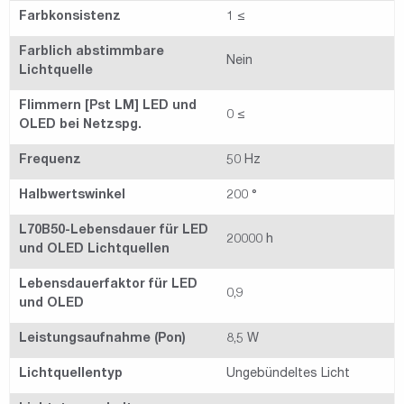
Farbkonsistenz
1 ≤
Farblich abstimmbare
Nein
Lichtquelle
Flimmern [Pst LM] LED und
0 ≤
OLED bei Netzspg.
Frequenz
50 Hz
Halbwertswinkel
200 °
L70B50-Lebensdauer für LED
20000 h
und OLED Lichtquellen
Lebensdauerfaktor für LED
0,9
und OLED
Leistungsaufnahme (Pon)
8,5 W
Lichtquellentyp
Ungebündeltes Licht