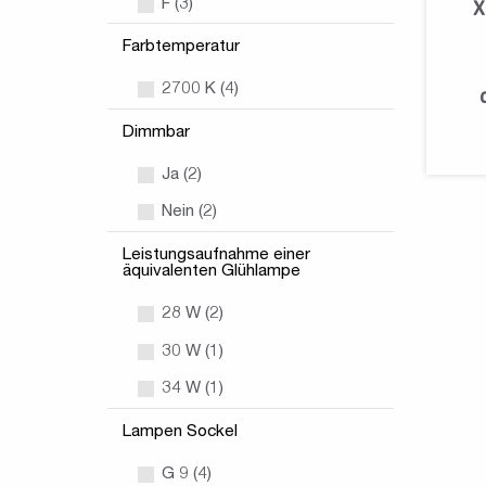
F (3)
X
Farbtemperatur
2700 K (4)
Dimmbar
Ja (2)
Nein (2)
Leistungsaufnahme einer
äquivalenten Glühlampe
28 W (2)
30 W (1)
34 W (1)
Lampen Sockel
G 9 (4)