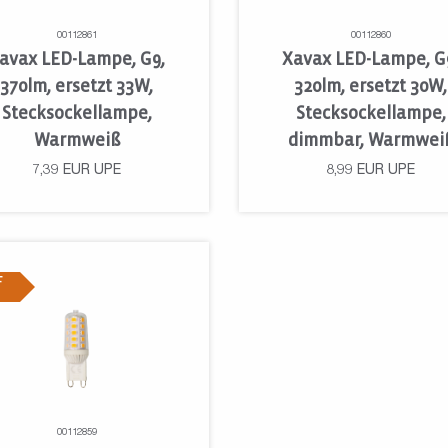
00112861
00112860
avax LED-Lampe, G9,
Xavax LED-Lampe, G
370lm, ersetzt 33W,
320lm, ersetzt 30W,
Stecksockellampe,
Stecksockellampe,
Warmweiß
dimmbar, Warmwei
7,39
EUR
UPE
8,99
EUR
UPE
F
00112859