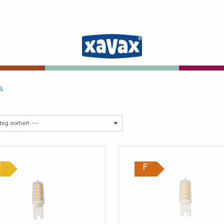
EL
E
F