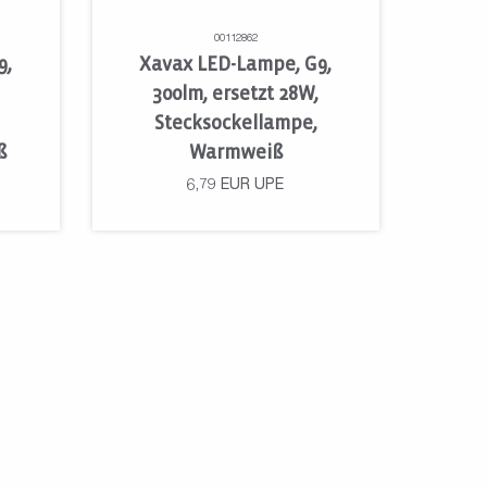
00112862
9,
Xavax LED-Lampe, G9,
300lm, ersetzt 28W,
Stecksockellampe,
ß
Warmweiß
6,79
EUR
UPE