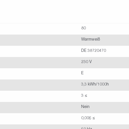
80
Warmweiß
DE 38720470
230 V
E
3,3 kWh/1000h
3 ≤
Nein
0,006 ≤