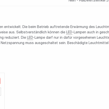
Nein - Halbwertswinkel z
ten entwickelt. Die beim Betrieb auftretende Erwärmung des Leuch
eise aus. Selbstverständlich können die
LED
-Lampen auch in gesch
g reduziert. Die
LED
-Lampe darf nur in dafür vorgesehenen Leucht
e Netzspannung muss ausgeschaltet sein. Beschädigte Leuchtmittel