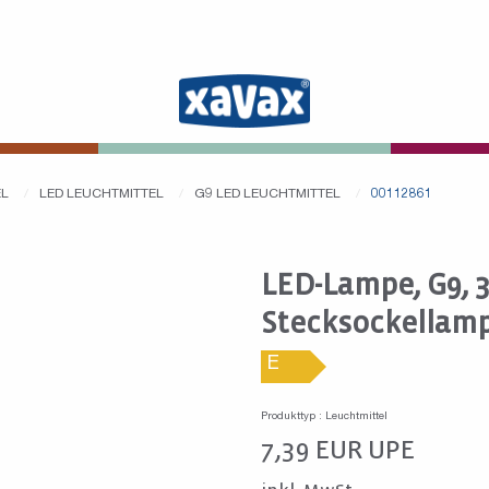
EL
LED LEUCHTMITTEL
G9 LED LEUCHTMITTEL
00112861
LED-Lampe, G9, 3
Stecksockellam
E
Produkttyp : Leuchtmittel
7,39
EUR
UPE