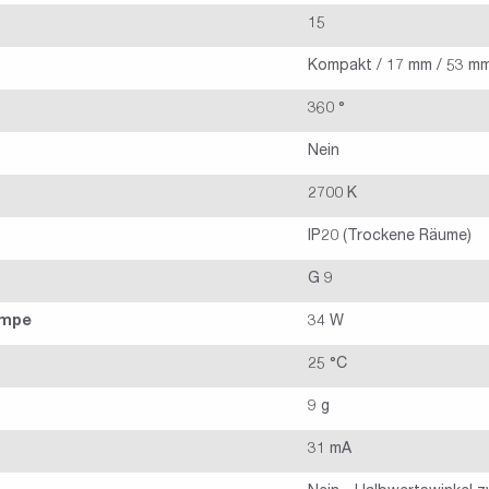
15
Kompakt / 17 mm / 53 m
360 °
Nein
2700 K
IP20 (Trockene Räume)
G 9
ampe
34 W
25 °C
9 g
31 mA