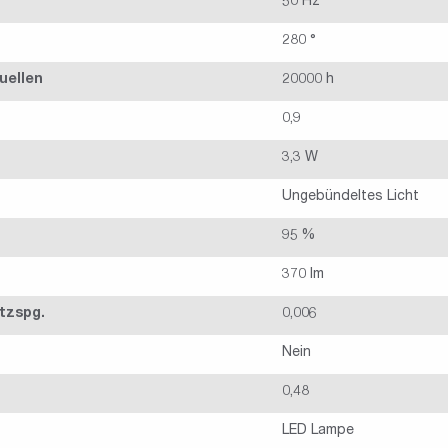
50 Hz
280 °
uellen
20000 h
0,9
3,3 W
Ungebündeltes Licht
95 %
370 lm
tzspg.
0,006
Nein
0,48
LED Lampe