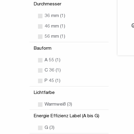
Durchmesser
36 mm (1)
46 mm (1)
56 mm (1)
Bauform
A 55 (1)
C 36 (1)
P 45 (1)
Lichtfarbe
Warmweiß (3)
Energie Effizienz Label (A bis G)
G (3)