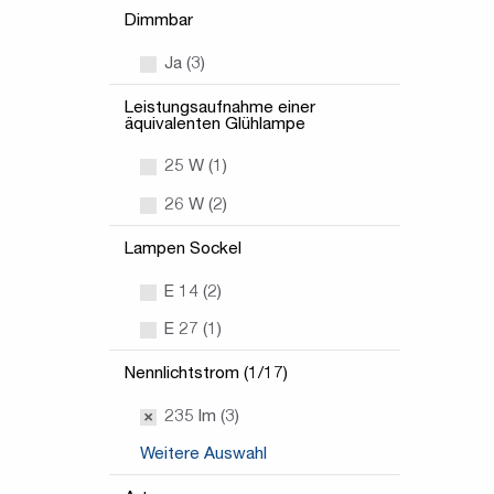
Dimmbar
Ja (3)
Leistungsaufnahme einer
äquivalenten Glühlampe
25 W (1)
26 W (2)
Lampen Sockel
E 14 (2)
E 27 (1)
Nennlichtstrom (1/17)
235 lm (3)
Weitere Auswahl