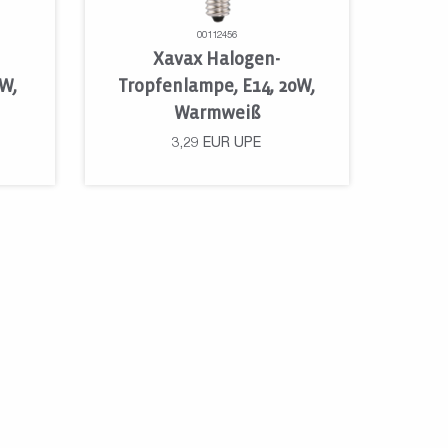
00112456
Xavax Halogen-
0W,
Tropfenlampe, E14, 20W,
Warmweiß
3,29
EUR
UPE