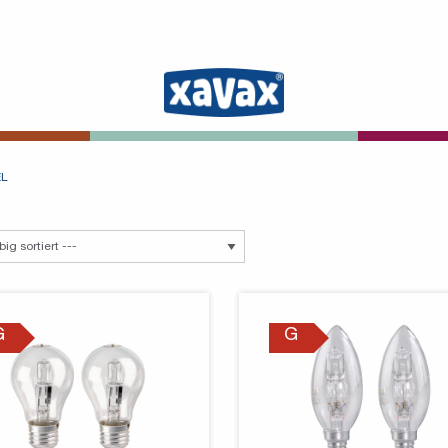
EL
G
G