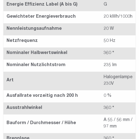
Energie Effizienz Label (A bis G)
G
Gewichteter Energieverbrauch
20 kWh/1000h
Nennleistungsaufnahme
20 W
Netzfrequenz
50 Hz
Nominaler Halbwertswinkel
360 °
Nominaler Nutzlichtstrom
235 lm
Halogenlampe
Art
230V
Ausfallrate vorzeitig nach 200 h
0 %
Ausstrahlwinkel
360 °
A 55 / 56 mm /
Bauform / Durchmesser / Höhe
97 mm
Brennlage
360 °