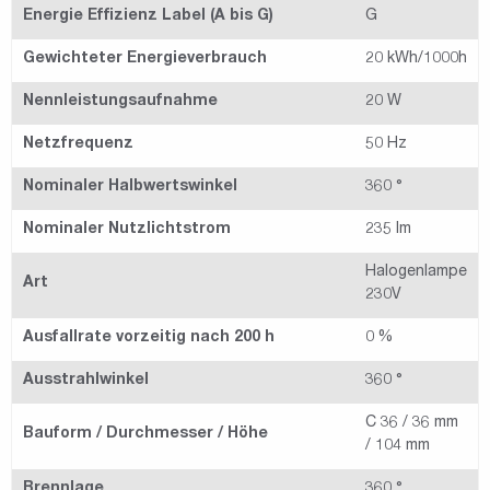
Energie Effizienz Label (A bis G)
G
Gewichteter Energieverbrauch
20 kWh/1000h
Nennleistungsaufnahme
20 W
Netzfrequenz
50 Hz
Nominaler Halbwertswinkel
360 °
Nominaler Nutzlichtstrom
235 lm
Halogenlampe
Art
230V
Ausfallrate vorzeitig nach 200 h
0 %
Ausstrahlwinkel
360 °
C 36 / 36 mm
Bauform / Durchmesser / Höhe
/ 104 mm
Brennlage
360 °