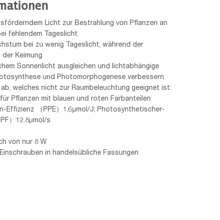
mationen
sförderndem Licht zur Bestrahlung von Pflanzen an
ei fehlendem Tageslicht
hstum bei zu wenig Tageslicht, während der
i der Keimung
ichem Sonnenlicht ausgleichen und lichtabhängige
Photosynthese und Photomorphogenese verbessern
t ab, welches nicht zur Raumbeleuchtung geeignet ist:
ür Pflanzen mit blauen und roten Farbanteilen
-Effizienz （PPE）1.6μmol/J; Photosynthetischer-
PPF）12.8μmol/s
ch von nur 8 W
Einschrauben in handelsübliche Fassungen