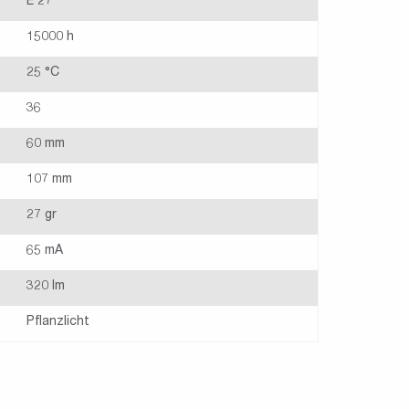
E 27
15000 h
25 °C
36
60 mm
107 mm
27 gr
65 mA
320 lm
Pflanzlicht