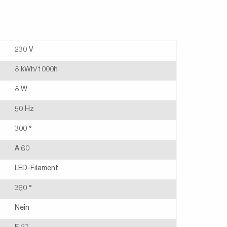
230 V
8 kWh/1000h
8 W
50 Hz
300 °
A 60
LED-Filament
360 °
Nein