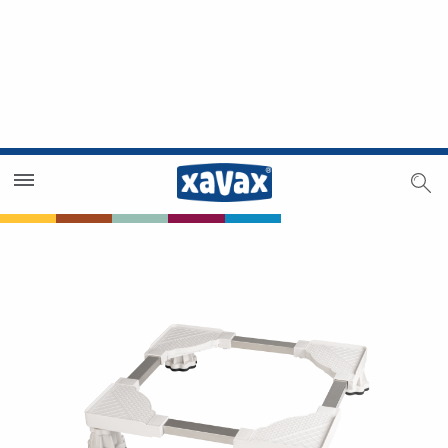
Händlersuche
Händlerbereich