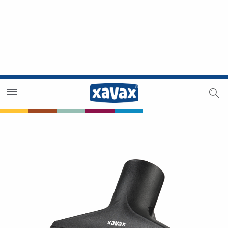
Händlersuche
Händlerbereich