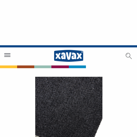
Händlersuche
Händlerbereich