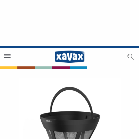
Händlersuche
Händlerbereich