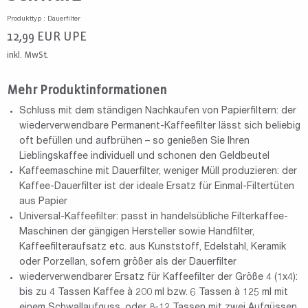
Produkttyp : Dauerfilter
12,99
EUR
UPE
inkl. MwSt.
Mehr Produktinformationen
Schluss mit dem ständigen Nachkaufen von Papierfiltern: der
wiederverwendbare Permanent-Kaffeefilter lässt sich beliebig
oft befüllen und aufbrühen – so genießen Sie Ihren
Lieblingskaffee individuell und schonen den Geldbeutel
Kaffeemaschine mit Dauerfilter, weniger Müll produzieren: der
Kaffee-Dauerfilter ist der ideale Ersatz für Einmal-Filtertüten
aus Papier
Universal-Kaffeefilter: passt in handelsübliche Filterkaffee-
Maschinen der gängigen Hersteller sowie Handfilter,
Kaffeefilteraufsatz etc. aus Kunststoff, Edelstahl, Keramik
oder Porzellan, sofern größer als der Dauerfilter
wiederverwendbarer Ersatz für Kaffeefilter der Größe 4 (1x4):
bis zu 4 Tassen Kaffee à 200 ml bzw. 6 Tassen à 125 ml mit
einem Schwallaufguss, oder 8-12 Tassen mit zwei Aufgüssen