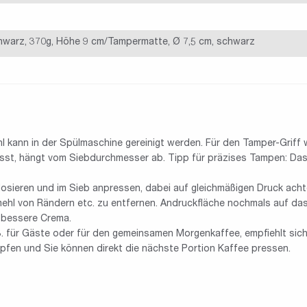
chwarz, 370g, Höhe 9 cm/Tampermatte, Ø 7,5 cm, schwarz
l kann in der Spülmaschine gereinigt werden. Für den Tamper-Griff
st, hängt vom Siebdurchmesser ab. Tipp für präzises Tampen: Das 
r dosieren und im Sieb anpressen, dabei auf gleichmäßigen Druck ach
ehl von Rändern etc. zu entfernen. Andruckfläche nochmals auf da
e bessere Crema.
. für Gäste oder für den gemeinsamen Morgenkaffee, empfiehlt sich 
pfen und Sie können direkt die nächste Portion Kaffee pressen.