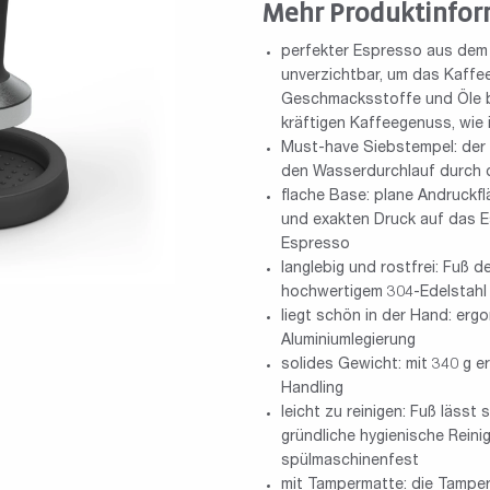
Mehr Produktinfor
perfekter Espresso aus dem 
unverzichtbar, um das Kaffee
Geschmacksstoffe und Öle be
kräftigen Kaffeegenuss, wie i
Must-have Siebstempel: der 
den Wasserdurchlauf durch d
flache Base: plane Andruckfl
und exakten Druck auf das Es
Espresso
langlebig und rostfrei: Fuß
hochwertigem 304-Edelstahl –
liegt schön in der Hand: ergo
Aluminiumlegierung
solides Gewicht: mit 340 g 
Handling
leicht zu reinigen: Fuß lässt
gründliche hygienische Reini
spülmaschinenfest
mit Tampermatte: die Tampera