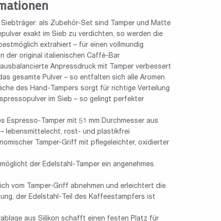
mationen
Siebträger: als Zubehör-Set sind Tamper und Matte
pulver exakt im Sieb zu verdichten, so werden die
stmöglich extrahiert – für einen vollmundig
n der original italienischen Caffè-Bar
ausbalancierte Anpressdruck mit Tamper verbessert
as gesamte Pulver – so entfalten sich alle Aromen
äche des Hand-Tampers sorgt für richtige Verteilung
pressopulver im Sieb – so gelingt perfekter
 des Espresso-Tamper mit 51 mm Durchmesser aus
 lebensmittelecht, rost- und plastikfrei
nomischer Tamper-Griff mit pflegeleichter, oxidierter
ermöglicht der Edelstahl-Tamper ein angenehmes
 sich vom Tamper-Griff abnehmen und erleichtert die
gung, der Edelstahl-Teil des Kaffeestampfers ist
blage aus Silikon schafft einen festen Platz für