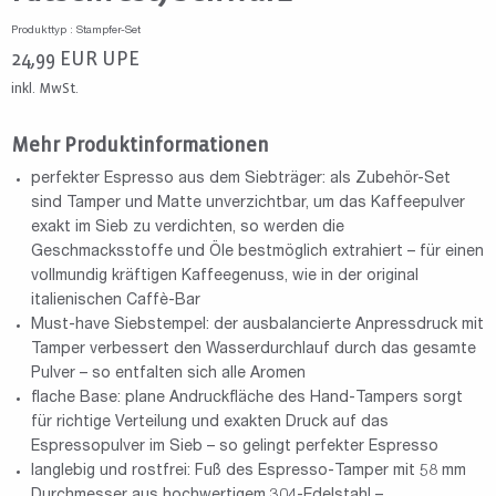
Produkttyp : Stampfer-Set
24,99
EUR
UPE
inkl. MwSt.
Mehr Produktinformationen
perfekter Espresso aus dem Siebträger: als Zubehör-Set
sind Tamper und Matte unverzichtbar, um das Kaffeepulver
exakt im Sieb zu verdichten, so werden die
Geschmacksstoffe und Öle bestmöglich extrahiert – für einen
vollmundig kräftigen Kaffeegenuss, wie in der original
italienischen Caffè-Bar
Must-have Siebstempel: der ausbalancierte Anpressdruck mit
Tamper verbessert den Wasserdurchlauf durch das gesamte
Pulver – so entfalten sich alle Aromen
flache Base: plane Andruckfläche des Hand-Tampers sorgt
für richtige Verteilung und exakten Druck auf das
Espressopulver im Sieb – so gelingt perfekter Espresso
langlebig und rostfrei: Fuß des Espresso-Tamper mit 58 mm
Durchmesser aus hochwertigem 304-Edelstahl –